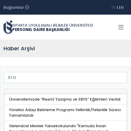
Bağlantılar
TR
|
EN
ISPARTA UYGULAMALI BİLİMLER ÜNİVERSİTESİ
PERSONEL DAİRE BAŞKANLIĞI
Haber Arşivi
Üniversitemizde “Resmî Yazışma ve EBYS” Eğitimleri Verildi
Yönetici Adayı Belirleme Programı Yetkinlik/Yeterlilik Süreci
Tamamlandı
Gelendost Meslek Yüksekokulunda "Kamuda İnsan