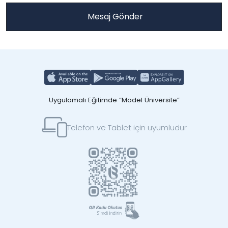
Uygulamalı Eğitimde “Model Üniversite”
Telefon ve Tablet için uyumludur