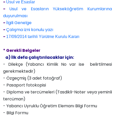
-
Usul ve Esaslar
-
Usul ve Esasların Yükseköğretim Kurumlarına
duyurulması
-
İlgili Genelge
-
Çalışma izni konulu yazı
-
17/09/2014 tarihli Yürütme Kurulu Kararı
* Gerekli Belgeler
a) İlk defa çalıştırılacaklar için:
- Dilekçe (Yabancı Kimlik No var ise belirtilmesi
gerekmektedir)
- Özgeçmiş (3 adet fotoğraf)
- Pasaport fotokopisi
- Diploma ve tercümeleri (Tasdikli-Noter veya yeminli
tercüman)
- Yabancı Uyruklu Öğretim Elemanı Bilgi Formu
- Bilgi Formu